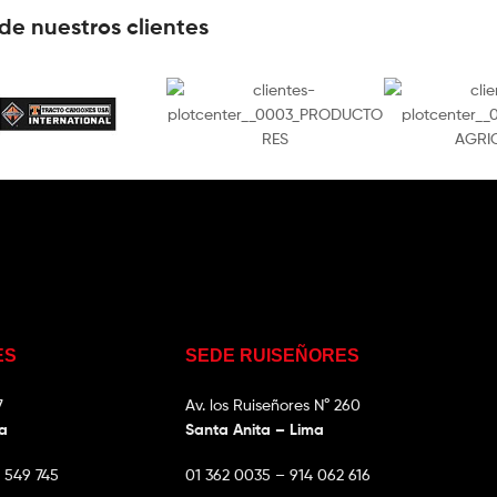
de nuestros clientes
ES
SEDE RUISEÑORES
7
Av. los Ruiseñores N° 260
ma
Santa Anita – Lima
 549 745
01 362 0035 – 914 062 616