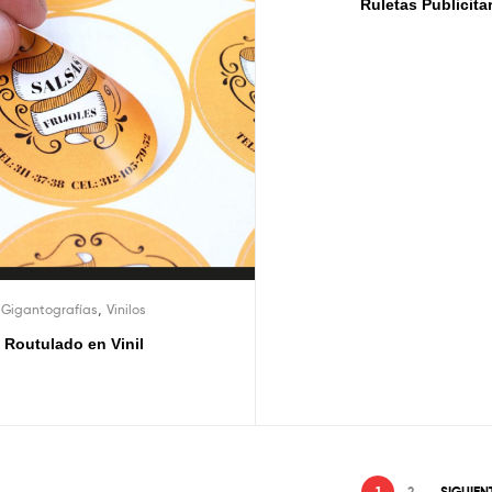
Ruletas Publicita
,
Gigantografías
Vinilos
Routulado en Vinil
1
2
SIGUIEN