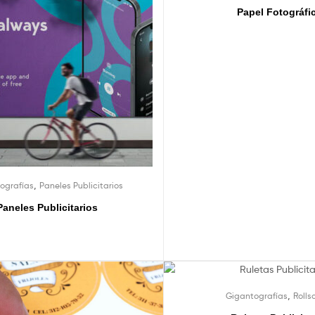
Papel Fotográfi
,
ografías
Paneles Publicitarios
Paneles Publicitarios
,
Gigantografías
Rolls