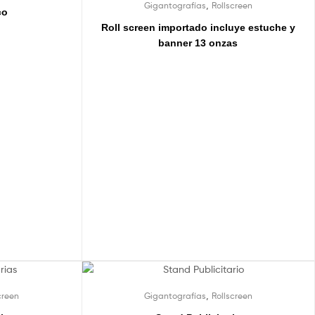
,
Gigantografías
Rollscreen
co
Roll screen importado incluye estuche y
banner 13 onzas
,
creen
Gigantografías
Rollscreen