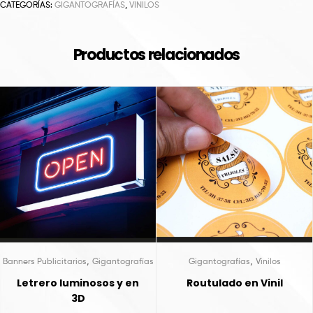
CATEGORÍAS:
GIGANTOGRAFÍAS
,
VINILOS
Productos relacionados
,
,
Banners Publicitarios
Gigantografías
Gigantografías
Vinilos
Letrero luminosos y en
Routulado en Vinil
3D