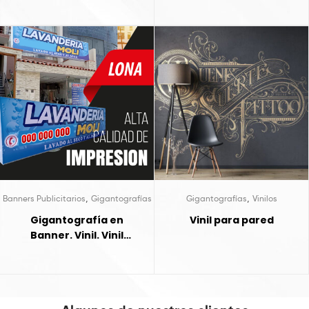
,
,
Banners Publicitarios
Gigantografías
Gigantografías
Vinilos
Gigantografía en
Vinil para pared
Banner. Vinil. Vinil
Microperforado