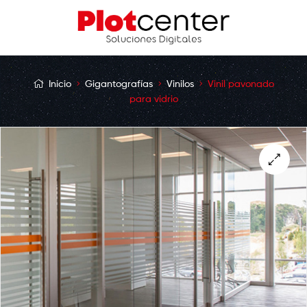
Inicio
Gigantografías
Vinilos
Vinil pavonado
para vidrio
🔍