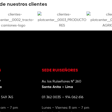
de nuestros clientes
S
SEDE RUISEÑORES
7
Av. los Ruiseñores N° 260
ma
Santa Anita – Lima
 549 745
01 362 0035 – 914 062 616
8 am – 7 pm
Lunes – Viernes: 8 am – 7 pm