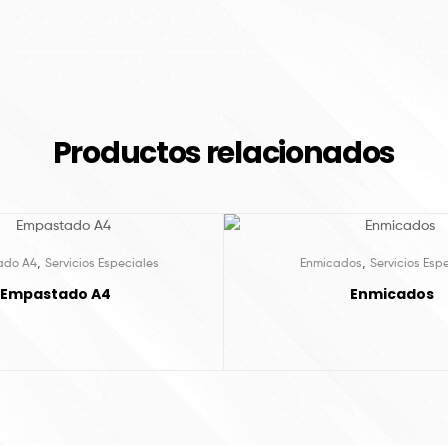
Productos relacionados
,
,
ado A4
Servicios Especiales
Enmicados
Servicios Esp
Empastado A4
Enmicados