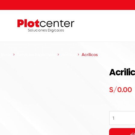
Inicio
Servicios Especiales
Acrilico
Acrilicos
Acrili
S/
0.00